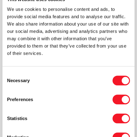
kvalitet, som vi står for.”
We use cookies to personalise content and ads, to
provide social media features and to analyse our traffic.
Udbygger position
We also share information about your use of our site with
Inden for løsninger til non-food har Fisker også
our social media, advertising and analytics partners who
haft et rigtigt godt år. ”Vores position som det
may combine it with other information that you’ve
nordlige Europas førende leverandør af
provided to them or that they’ve collected from your use
pakkeløsninger til poser og sække er blevet
of their services.
konsolideret i år,” siger salgsdirektør Peter M.
Henningsen. ”Det har bl.a. baggrund i vores
Consent
store knowhow om hele logistikken omkring en
Necessary
Selection
pakkelinje. Det er ofte værdifuld viden, når vi
hjælper vores kunder med at løse deres daglige
udfordringer.”
Preferences
Stærk indgang til 2018
Statistics
”Vi er således godt rustede til det nye år,”
fortsætter han. ”Vi har mange ordrer i bogen og