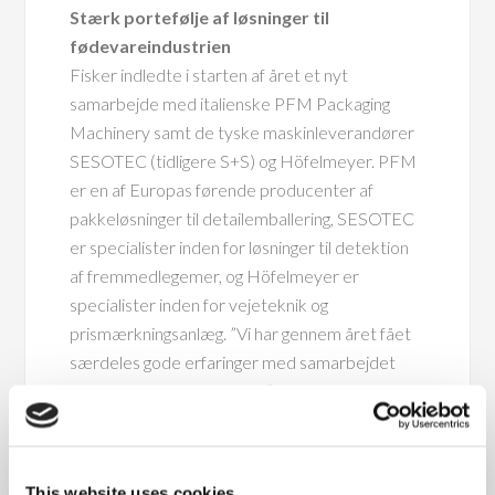
Stærk portefølje af løsninger til
fødevareindustrien
Fisker indledte i starten af året et nyt
samarbejde med italienske PFM Packaging
Machinery samt de tyske maskinleverandører
SESOTEC (tidligere S+S) og Höfelmeyer. PFM
er en af Europas førende producenter af
pakkeløsninger til detailemballering, SESOTEC
er specialister inden for løsninger til detektion
af fremmedlegemer, og Höfelmeyer er
specialister inden for vejeteknik og
prismærkningsanlæg. ”Vi har gennem året fået
særdeles gode erfaringer med samarbejdet
med de nye leverandører, ” siger salgschef
Flemming Foldager. ”Vi kan netop
sammensætte de løsninger, vores kunder i
fødevareindustrien efterspørger i den høje
This website uses cookies