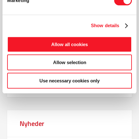
Marketing
spændende kontakter, vi skal arbejde videre
med. Vi glæder os til at komme ud og fortælle
om flere nye spændende løsninger til vores
kunder, som underbygger værdien af, at vi altid
Show details
kan tage det fulde ansvar for vores kunders
løsninger, også når det gælder service. Det
Allow all cookies
viser mange års erfaring har stor værdi for
kunderne, da de oftest kommer hurtigere i drift
Allow selection
og har en højere oppetid.”
Use necessary cookies only
Nyheder