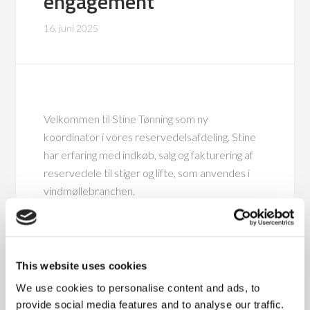
engagement
16. juni 2025
Velkommen til Stine Tønning som ny
koordinator i vores reservedelsafdeling. Stine
har erfaring med indkøb, salg og fakturering af
reservedele til stiger og lifte, som anvendes i
vindmøllebranchen.
Stine startede 12. maj og er i fuld gang. Hun
havde glædet sig meget til at skulle starte og er
kommet med et stort gåpåmod for hurtigst
This website uses cookies
muligt at få lært vores procedurer og
We use cookies to personalise content and ads, to
arbejdsrutiner – og samtidig byde ind med den
provide social media features and to analyse our traffic.