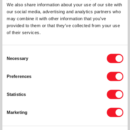
erfaring, hun besidder.
We also share information about your use of our site with
our social media, advertising and analytics partners who
Velkommen til Stine. Dejligt, at vores gode
may combine it with other information that you’ve
samarbejde allerede er i fuld gang
provided to them or that they’ve collected from your use
of their services.
Consent
Necessary
Selection
Preferences
Nyheder
Statistics
Læs vores seneste nyhedsbrev
Marketing