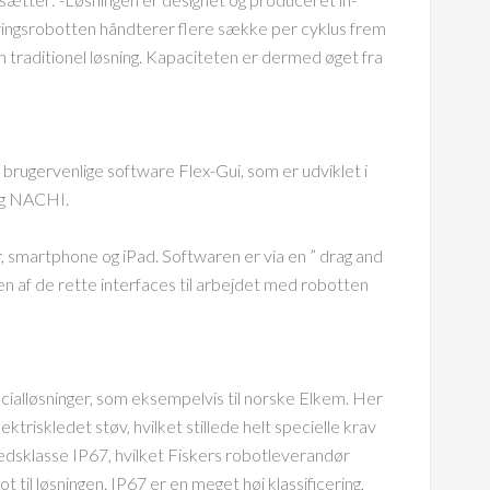
teringsrobotten håndterer flere sække per cyklus frem
en traditionel løsning. Kapaciteten er dermed øget fra
brugervenlige software Flex-Gui, som er udviklet i
og NACHI.
 smartphone og iPad. Softwaren er via en ” drag and
n af de rette interfaces til arbejdet med robotten
cialløsninger, som eksempelvis til norske Elkem. Her
ektriskledet støv, hvilket stillede helt specielle krav
edsklasse IP67, hvilket Fiskers robotleverandør
til løsningen. IP67 er en meget høj klassificering,