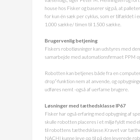
house hos Fisker og baserer sig på, at palle
for kun én sæk per cyklus, som er tilfældet i 
1.000 sække/ timen til 1.500 sække.
Brugervenlig betjening
Fiskers robotløsninger kan udstyres med den 
samarbejde med automationsfirmaet PPM 
Robotten kan betjenes både fra en computer,
drop”-funktion nem at anvende, og opbygninge
udføres nemt -også af uerfarne brugere.
Løsninger med tæthedsklasse IP67
Fisker har også erfaring med opbygning af spe
skulle robotten placeres i et miljø fyldt med el
til robottens tæthedsklasse.Kravet var tæth
NACHI kunne leve op til på den leverede robot 