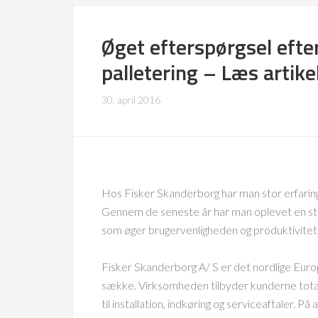
Øget efterspørgsel efter
palletering – Læs artike
30. april 2016
Hos Fisker Skanderborg har man stor erfaring 
Gennem de seneste år har man oplevet en sti
som øger brugervenligheden og produktivite
Fisker Skanderborg A/ S er det nordlige Europ
sække. Virksomheden tilbyder kunderne totall
til installation, indkøring og serviceaftaler. P