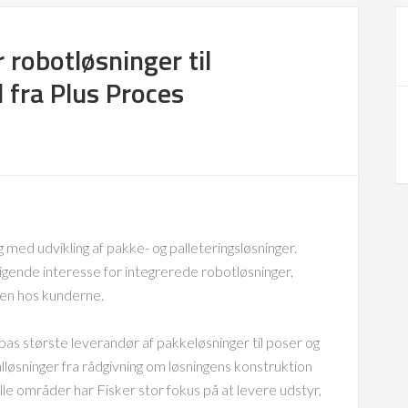
 robotløsninger til
l fra Plus Proces
med udvikling af pakke- og palleteringsløsninger.
gende interesse for integrerede robotløsninger,
ten hos kunderne.
as største leverandør af pakkeløsninger til poser og
øsninger fra rådgivning om løsningens konstruktion
å alle områder har Fisker stor fokus på at levere udstyr,