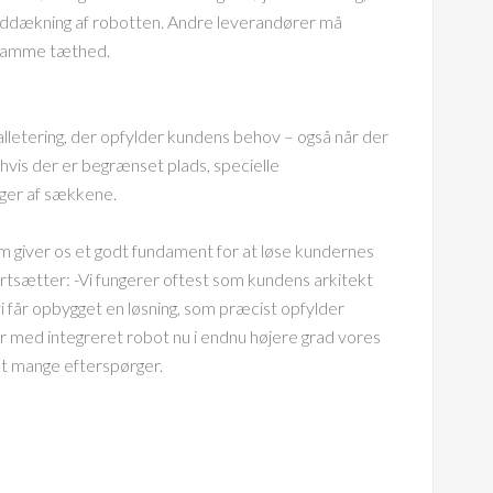
 inddækning af robotten. Andre leverandører må
å samme tæthed.
palletering, der opfylder kundens behov – også når der
 hvis der er begrænset plads, specielle
nger af sækkene.
om giver os et godt fundament for at løse kundernes
ortsætter: -Vi fungerer oftest som kundens arkitekt
vi får opbygget en løsning, som præcist opfylder
ger med integreret robot nu i endnu højere grad vores
et mange efterspørger.