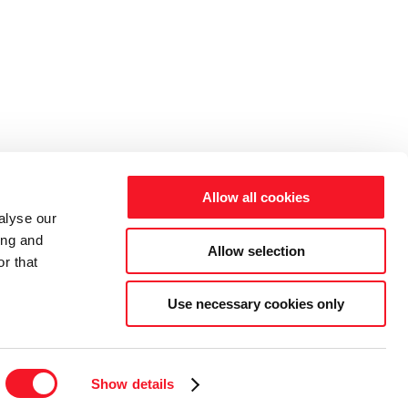
Allow all cookies
alyse our
ing and
Allow selection
r that
Use necessary cookies only
 87 93 82 22 |
INFO@FISKER.AS
Show details