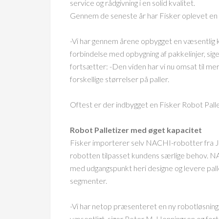
service og rådgivning i en solid kvalitet.
Gennem de seneste år har Fisker oplevet en st
-Vi har gennem årene opbygget en væsentlig k
forbindelse med opbygning af pakkelinjer, sig
fortsætter: -Den viden har vi nu omsat til me
forskellige størrelser på paller.
Oftest er der indbygget en Fisker Robot Pallet
Robot Palletizer med øget kapacitet
Fisker importerer selv NACHI-robotter fra J
robotten tilpasset kundens særlige behov. N
med udgangspunkt heri designe og levere palle
segmenter.
-Vi har netop præsenteret en ny robotløsning
væsentligt, siger Peter M. Henningsen og for