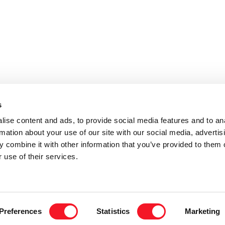
s
ise content and ads, to provide social media features and to an
rmation about your use of our site with our social media, advertis
 combine it with other information that you’ve provided to them o
 use of their services.
S BOHRS VEJ 16, STILLING, 8660 SKANDERBORG - DANMARK | TLF.: +45
Preferences
Statistics
Marketing