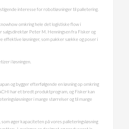
igende interesse for robotløsninger til palletering.
nowhow omkring hele det logistiske flow i
er salgsdirektør Peter M. Henningsen fra Fisker og
re effektive løsninger, som pakker sække og poser i
izer i løsningen.
apan og bygger efterfølgende en løsning op omkring
ACHI har et bredt produktprogram, og Fisker kan
teringsløsninger i mange størrelser og til mange
, som øger kapaciteten på vores palleteringsløsning
tsætter: -Løsningen er designet og produceret in-