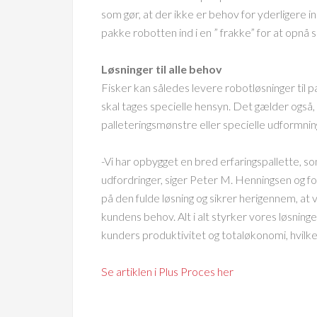
som gør, at der ikke er behov for yderligere
pakke robotten ind i en ” frakke” for at opn
Løsninger til alle behov
Fisker kan således levere robotløsninger til 
skal tages specielle hensyn. Det gælder også,
palleteringsmønstre eller specielle udformni
-Vi har opbygget en bred erfaringspallette, s
udfordringer, siger Peter M. Henningsen og f
på den fulde løsning og sikrer herigennem, at 
kundens behov. Alt i alt styrker vores løsnin
kunders produktivitet og totaløkonomi, hvilk
Se artiklen i Plus Proces her