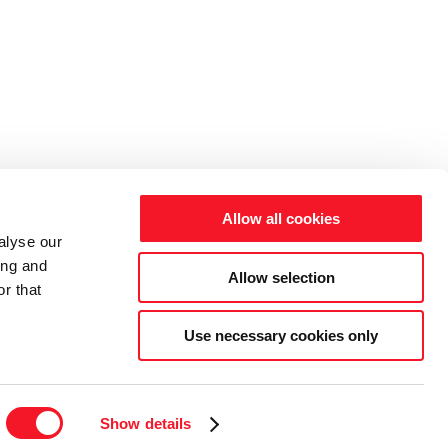
Allow all cookies
alyse our
ing and
Allow selection
r that
Use necessary cookies only
 87 93 82 22 |
INFO@FISKER.AS
Show details