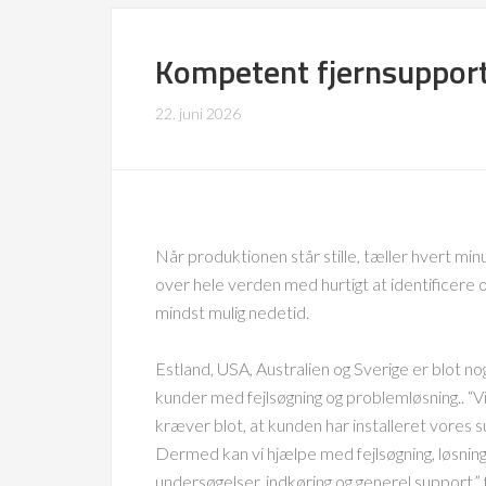
Kompetent fjernsupport 
22. juni 2026
Når produktionen står stille, tæller hvert mi
over hele verden med hurtigt at identificere
mindst mulig nedetid.
Estland, USA, Australien og Sverige er blot no
kunder med fejlsøgning og problemløsning.. “
kræver blot, at kunden har installeret vores 
Dermed kan vi hjælpe med fejlsøgning, løsnin
undersøgelser, indkøring og generel support,