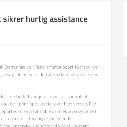
sikrer hurtig assistance
nut. Derfor hjælper Fiskers fjernsupport-team kunder
 og løse problemer, så driften kan komme videre med
gle af de lande, hvor fjernsupporten har hjulpet
Vi dækker i princippet kunder over hele verden. Det
supportboks, så vi kan koble os direkte på systemet.
g af konkrete udfordringer, indledende
” fortæller service supporter Morten Lundgaard.