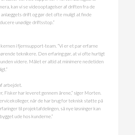
era, kan vi se videooptagelser af driften fra de
 anlæggets drift og gør det ofte muligt at finde
ducere unødige driftsstop.”
nen i fjernsupport-team. “Vi er et par erfarne
rende teknikere. Den erfaring gør, at vi ofte hurtigt
kunden videre. Målet er altid at minimere nedetiden
igt.”
af arbejdet.
er, Fisker har leveret gennem årene,” siger Morten.
ervicekolleger, når de har brug for teknisk støtte på
aringer til projektafdelingen, så nye løsninger kan
pbygget ude hos kunderne.”