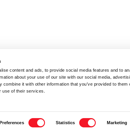
s
ise content and ads, to provide social media features and to an
rmation about your use of our site with our social media, advertis
 combine it with other information that you’ve provided to them o
 use of their services.
S BOHRS VEJ 16, STILLING, 8660 SKANDERBORG - DANMARK | TLF.: +45
Preferences
Statistics
Marketing