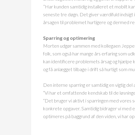
”Har kunden samtidig installeret et mobilt kam
seneste tre døgn. Det giver værdifuld indsigt i
årsagen til problemet hurtigere og dermed re
Sparring og optimering
Morten udgør sammen med kollegaen Jeppe ker
folk, som også har mange års erfaring som udkø
kan identificere problemets årsag og hjælpe 
og få anlægget tilbage i drift så hurtigt som mul
Den interne sparring er samtidig en vigtig del 
“Vi har et omfattende kendskab til de løsning
“Det bruger vi aktivt i sparringen med vores s
konkrete opgaver. Samtidig bidrager vi med erf
optimeres på baggrund af den viden, vi har o