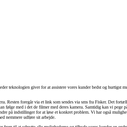
heder teknologien giver for at assistere vores kunder bedst og hurtigst m
. Resten foregår via et link som sendes via sms fra Fisker. Det fortæ
 kan følge med i det de filmer med deres kamera. Samtidig kan vi pege p
ændre på indstillinger for at løse et konkret problem. Vi har også muligh
ed nemmere udføre sit arbejde.
 ser frem til at udnytte alle mulighederne og tilbyde vores kunder en en