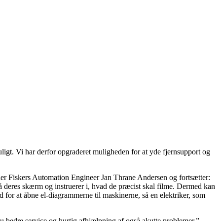
uligt. Vi har derfor opgraderet muligheden for at yde fjernsupport og
ller Fiskers Automation Engineer Jan Thrane Andersen og fortsætter:
å deres skærm og instruerer i, hvad de præcist skal filme. Dermed kan
ed for at åbne el-diagrammerne til maskinerne, så en elektriker, som
dnu bedre service og hurtig afhjælpning af også akutte problemer.”