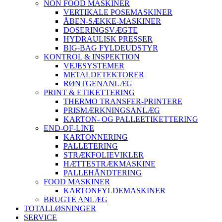
NON FOOD MASKINER
VERTIKALE POSEMASKINER
ÅBEN-SÆKKE-MASKINER
DOSERINGSVÆGTE
HYDRAULISK PRESSER
BIG-BAG FYLDEUDSTYR
KONTROL & INSPEKTION
VEJESYSTEMER
METALDETEKTORER
RØNTGENANLÆG
PRINT & ETIKETTERING
THERMO TRANSFER-PRINTERE
PRISMÆRKNINGSANLÆG
KARTON- OG PALLEETIKETTERING
END-OF-LINE
KARTONNERING
PALLETERING
STRÆKFOLIEVIKLER
HÆTTESTRÆKMASKINE
PALLEHÅNDTERING
FOOD MASKINER
KARTONFYLDEMASKINER
BRUGTE ANLÆG
TOTALLØSNINGER
SERVICE