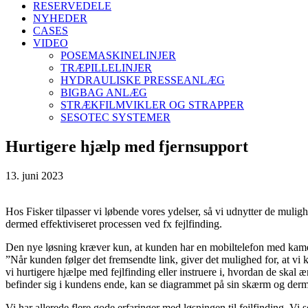
RESERVEDELE
NYHEDER
CASES
VIDEO
POSEMASKINELINJER
TRÆPILLELINJER
HYDRAULISKE PRESSEANLÆG
BIGBAG ANLÆG
STRÆKFILMVIKLER OG STRAPPER
SESOTEC SYSTEMER
Hurtigere hjælp med fjernsupport
13. juni 2023
Hos Fisker tilpasser vi løbende vores ydelser, så vi udnytter de mulig
dermed effektiviseret processen ved fx fejlfinding.
Den nye løsning kræver kun, at kunden har en mobiltelefon med kamera
”Når kunden følger det fremsendte link, giver det mulighed for, at vi
vi hurtigere hjælpe med fejlfinding eller instruere i, hvordan de skal 
befinder sig i kundens ende, kan se diagrammet på sin skærm og derm
Vi har allerede flere gode erfaringer med løsningen til fejlfinding. Vi