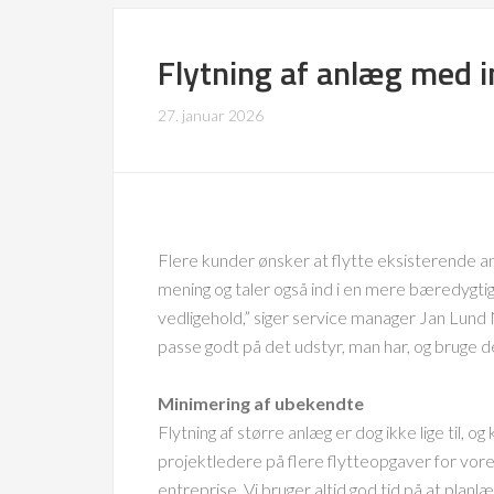
Flytning af anlæg med 
27. januar 2026
Flere kunder ønsker at flytte eksisterende an
mening og taler også ind i en mere bæredygti
vedligehold,” siger service manager Jan Lund 
passe godt på det udstyr, man har, og bruge de
Minimering af ubekendte
Flytning af større anlæg er dog ikke lige til, o
projektledere på flere flytteopgaver for vor
entreprise. Vi bruger altid god tid på at plan