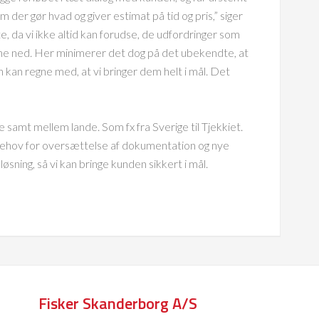
der gør hvad og giver estimat på tid og pris,” siger
, da vi ikke altid kan forudse, de udfordringer som
rne ned. Her minimerer det dog på det ubekendte, at
 kan regne med, at vi bringer dem helt i mål. Det
de samt mellem lande. Som fx fra Sverige til Tjekkiet.
behov for oversættelse af dokumentation og nye
øsning, så vi kan bringe kunden sikkert i mål.
Fisker Skanderborg A/S