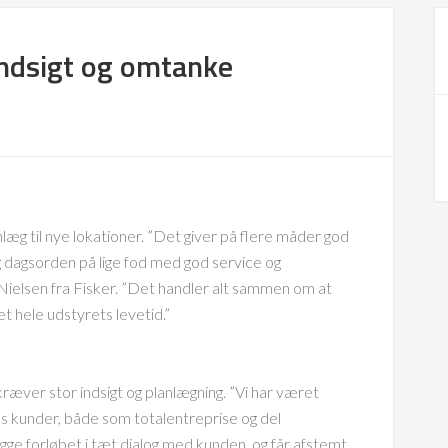
indsigt og omtanke
læg til nye lokationer. ”Det giver på flere måder god
g dagsorden på lige fod med god service og
Nielsen fra Fisker. ”Det handler alt sammen om at
t hele udstyrets levetid.”
g kræver stor indsigt og planlægning. ”Vi har været
es kunder, både som totalentreprise og del
lægge forløbet i tæt dialog med kunden, og får afstemt