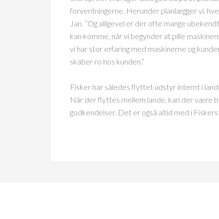
forventningerne. Herunder planlægger vi, hvem 
Jan. ”Og alligevel er der ofte mange ubekendte
kan komme, når vi begynder at pille maskine
vi har stor erfaring med maskinerne og kunden
skaber ro hos kunden.”
Fisker har således flyttet udstyr internt i lan
Når der flyttes mellem lande, kan der være 
godkendelser. Det er også altid med i Fiskers l