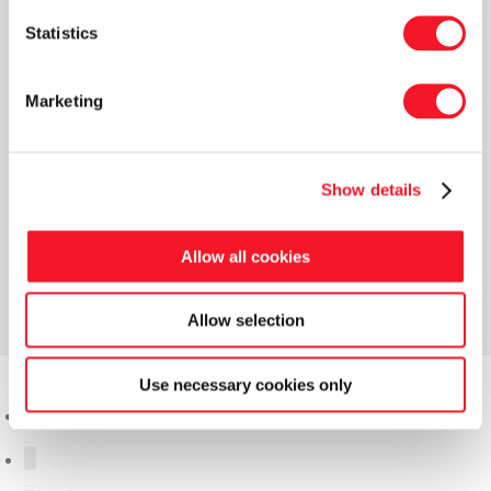
Statistics
Marketing
Nyheder
Show details
Læs vores seneste nyhedsbrev
Allow all cookies
Allow selection
Use necessary cookies only