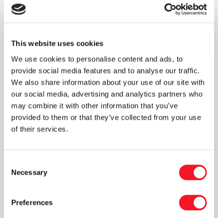
oplæg til sikkerhed og produktionsvenligt
design,” fortæller Inga.
Fisker importerer selv NACHI-robotter fra
This website uses cookies
Japan og bygger efterfølgende en løsning op
We use cookies to personalise content and ads, to
omkring robotten tilpasset kundens behov. ”I
provide social media features and to analyse our traffic.
den fortsatte udvikling af vores løsninger er det
We also share information about your use of our site with
helt naturligt, at vi får finpudset vores
our social media, advertising and analytics partners who
kompetencer indenfor kravene i standarden og
may combine it with other information that you’ve
Maskindirektivet.” siger projektchef Klaus
provided to them or that they’ve collected from your use
Jensen. ”Her bliver det et aktiv for
of their services.
samarbejdet både internt og med vores
kunder, at Inga nu har nye værktøjer med i
Consent
rygsækken.”
Necessary
Selection
Preferences