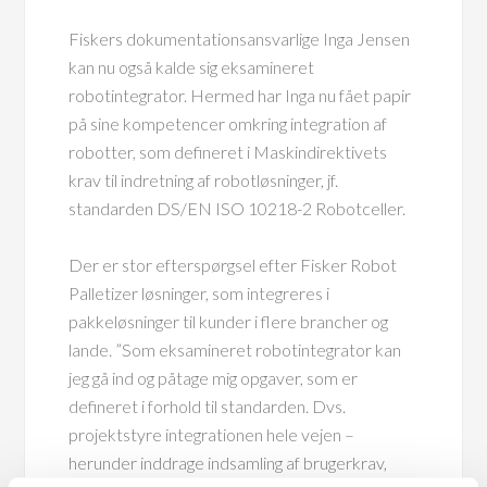
Fiskers dokumentationsansvarlige Inga Jensen
kan nu også kalde sig eksamineret
robotintegrator. Hermed har Inga nu fået papir
på sine kompetencer omkring integration af
robotter, som defineret i Maskindirektivets
krav til indretning af robotløsninger, jf.
standarden DS/EN ISO 10218-2 Robotceller.
Der er stor efterspørgsel efter Fisker Robot
Palletizer løsninger, som integreres i
pakkeløsninger til kunder i flere brancher og
lande. ”Som eksamineret robotintegrator kan
jeg gå ind og påtage mig opgaver, som er
defineret i forhold til standarden. Dvs.
projektstyre integrationen hele vejen –
herunder inddrage indsamling af brugerkrav,