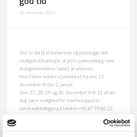
god tid
30. november 2022
Det er tid til at forberede og planlægge det
vedligeholdsarbejde af jeres pakkeanlæg, som
skal gennemføres i løbet af vinteren.
Hos Fisker holder vi julelukket fra den 23.
december til den 2. januar.
Den 27., 28. 29. og 30. december kl 8-12 vil der
dog være mulighed for telefonsupport i
serviceafdelingen på telefon +45 87 93 82 22.
Har I allerede nu planlagt vedligeholdelse?
Vi anbefaler, at I bestiller en servicetekniker i