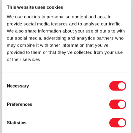
god tid. Hvis I ved, at I får brug for service eller
This website uses cookies
anden teknisk hjælp i december eller januar, så
We use cookies to personalise content and ads, to
kontakt os snarest.
provide social media features and to analyse our traffic.
We also share information about your use of our site with
Kontakt os
our social media, advertising and analytics partners who
Kontakt os på telefon +45 87 93 82 22 eller e-
may combine it with other information that you’ve
mail: service@fisker.as for at lave en aftale.
provided to them or that they’ve collected from your use
of their services.
Consent
Necessary
Selection
Nyheder
Preferences
Statistics