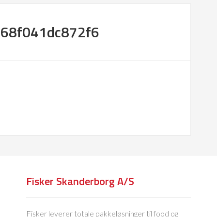
68f041dc872f6
Fisker Skanderborg A/S
Fisker leverer totale pakkeløsninger til food og