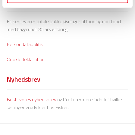
Fisker Skanderborg A/S
Fisker leverer totale pakkeløsninger til food og non-food
med baggrund i 35 års erfaring.
Persondatapolitik
Cookiedeklaration
Nyhedsbrev
Bestil vores nyhedsbrev
og få et nærmere indblik i, hvilke
løsninger vi udvikler hos Fisker.