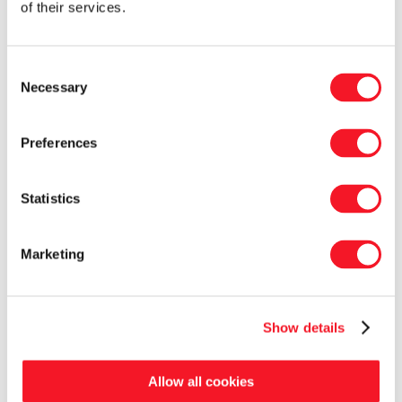
STRÆKFOLIEVIKLER
of their services.
HÆTTESTRÆKMASKINE
PALLEHÅNDTERING
FOOD MASKINER
Consent
KARTONFYLDEMASKINER
BRUGTE ANLÆG
Necessary
Selection
TOTALLØSNINGER
SERVICE
RESERVEDELE
Preferences
NYHEDER
CASES
VIDEO
Statistics
POSEMASKINELINJER
TRÆPILLELINJER
HYDRAULISKE PRESSEANLÆG
BIGBAG ANLÆG
Marketing
STRÆKFILMVIKLER OG STRAPPER
SESOTEC SYSTEMER
Casper
Show details
Allow all cookies