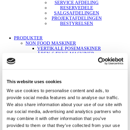
SERVICE AFDELING
RESERVEDELE
SALGSAFDELINGEN
PROJEKTAFDELINGEN
BESTYRELSEN
PRODUKTER
NON FOOD MASKINER
VERTIKALE POSEMASKINER
ÅBEN-SÆKKE-MASKINER
DOSERINGSVÆGTE
HYDRAULISK PRESSER
BIG-BAG FYLDEUDSTYR
KONTROL & INSPEKTION
VEJESYSTEMER
This website uses cookies
METALDETEKTORER
RØNTGENANLÆG
We use cookies to personalise content and ads, to
PRINT & ETIKETTERING
provide social media features and to analyse our traffic.
THERMO TRANSFER-PRINTERE
We also share information about your use of our site with
PRISMÆRKNINGSANLÆG
KARTON- OG PALLEETIKETTERING
our social media, advertising and analytics partners who
END-OF-LINE
may combine it with other information that you’ve
KARTONNERING
provided to them or that they’ve collected from your use
PALLETERING