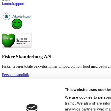
Fisker Skanderborg A/S
Fisker leverer totale pakkeløsninger til food og non-food med baggrund
Persondatapolitik
Cookiedeklaration
This website uses cookie
Nyhedsbrev
We use cookies to personal
Bestil vores nyhedsbrev
og få et nærmere indblik i, hvilke løsninger v
traffic. We also share info
analytics partners who may
PRODUKTER