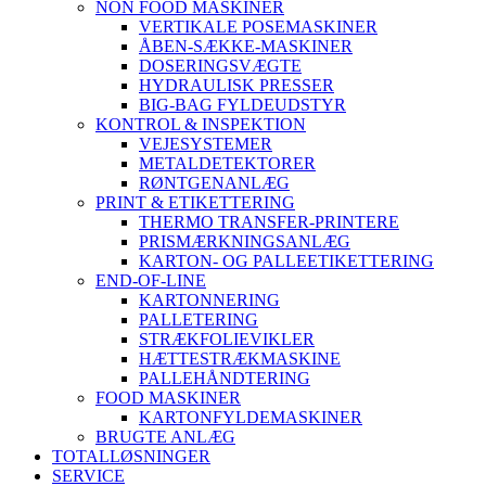
NON FOOD MASKINER
VERTIKALE POSEMASKINER
ÅBEN-SÆKKE-MASKINER
DOSERINGSVÆGTE
HYDRAULISK PRESSER
BIG-BAG FYLDEUDSTYR
KONTROL & INSPEKTION
VEJESYSTEMER
METALDETEKTORER
RØNTGENANLÆG
PRINT & ETIKETTERING
THERMO TRANSFER-PRINTERE
PRISMÆRKNINGSANLÆG
KARTON- OG PALLEETIKETTERING
END-OF-LINE
KARTONNERING
PALLETERING
STRÆKFOLIEVIKLER
HÆTTESTRÆKMASKINE
PALLEHÅNDTERING
FOOD MASKINER
KARTONFYLDEMASKINER
BRUGTE ANLÆG
TOTALLØSNINGER
SERVICE